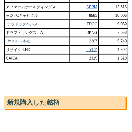
アファームホールディングス
AFRM
12,316
三菱HCキャピタル
8593
10,906
テラドックヘルス
TDOC
9,059
ドラフトキングス A
DKNG
7,958
ヤクルト本社
2267
5,740
リサイクルHD
LYCY
4,692
CAICA
2315
1,510
新規購入した銘柄