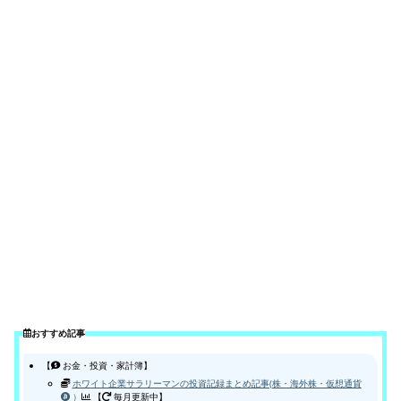
おすすめ記事
【
お金・投資・家計簿】
ホワイト企業サラリーマンの投資記録まとめ記事(株・海外株・仮想通貨
）
【
毎月更新中】