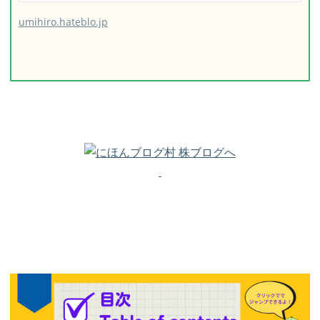
umihiro.hateblo.jp