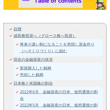
目標
成長株投資へ（グロース株へ投資）
将来小遣い制になることを危惧し資金作り
（へそくりづくり）に励む
現在の金融資産の状況
新規購入した銘柄
売却した銘柄
日本株と米国株の割合
2022年6月 金融資産の日米、仮想通貨の割
合
2022年5月 金融資産の日米、仮想通貨の割