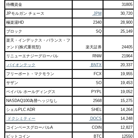
待機資金
31805
JPモルガン チェース
JPM
30,720
極楽湯HD
2340
28,900
ブロック
SQ
25,149
楽天・インデックス・バランス・フ
ァンド(株式重視型)
楽天証券
24405
リニューエナジーグローバル
RNW
21964
バイオンテック
BNTX
20,337
フリーポート・マクモラン
FCX
19,955
サザン
SO
19,453
ペイパル ホールディングス
PYPL
19,052
NASDAQ100為替ヘッジなし
2568
15,275
シェルPLC ADR
SHEL
14,264
ドクシミティー
DOCS
14,248
コインベースグローバルA
COIN
12,827
ビットコイン
BTC
12550