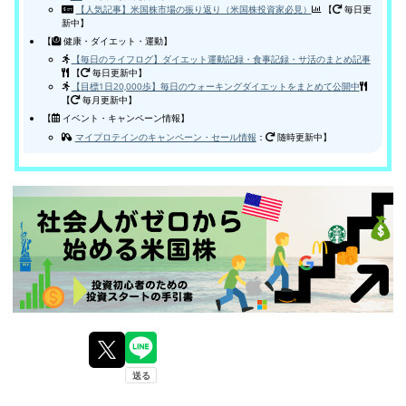
【人気記事】米国株市場の振り返り（米国株投資家必見）
【
毎日更
新中】
【
健康・ダイエット・運動】
【毎日のライフログ】ダイエット運動記録・食事記録・サ活のまとめ記事
【
毎日更新中】
【目標1日20,000歩】毎日のウォーキングダイエットをまとめて公開中
【
毎月更新中】
【
イベント・キャンペーン情報】
マイプロテインのキャンペーン・セール情報
：
随時更新中】