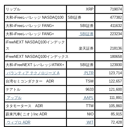
リップル
XRP
719074
大和-iFreeレバレッジ NASDAQ100
SBI証券
477382
大和-iFreeレバレッジ FANG+
SBI証券
411632
大和-iFreeレバレッジ FANG+
SBI証券
223234
iFreeNEXT NASDAQ100インデック
ス
楽天証券
218136
iFreeNEXT NASDAQ100インデックス
180658
大和-iFreeNEXT レバレッジATMX+
SBI証券
123930
パランティア テクノロジーズ A
PLTR
123,714
台湾セミコンダクター ADR
TSM
122,657
テアトル
9633
121,600
アップル
AAPL
111,891
タタモータース ADR
TTM
105,860
蔚来汽車( ニオ ) Inc ADR
NIO
85,915
ウィプロ ADR
WIT
72,428