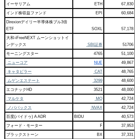
イーサリアム
ETH
67,830
インド株収益ファンド
EPI
60,684
Direxionデイリー半導体株ブル3倍
ETF
SOXL
57,178
大和-iFreeNEXT ムーンショットイ
ンデックス
SBI証券
51706
モーニングスター
4765
51,100
ニューコア
NUE
49,867
キャタピラー
CAT
48,765
ムゲンエステート
3299
48,600
エコナックHD
3521
48,000
マルケタ
MQ
42,724
ノババックス
NVAX
42,724
百度(バイドゥ) A ADR
BIDU
40,573
フォード・モーター
F
37,953
ブラックストーン
BX
37,331